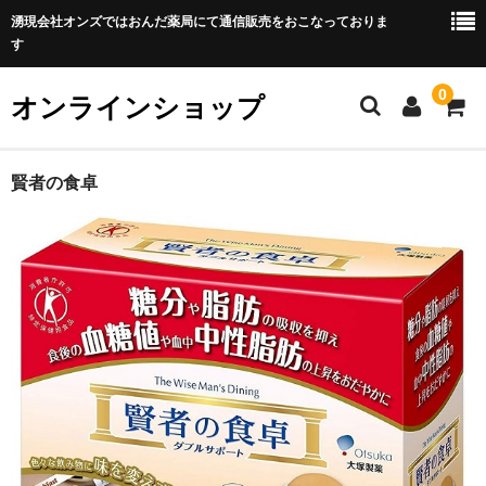
湧現会社オンズではおんだ薬局にて通信販売をおこなっておりま
す
0
オンラインショップ
ホーム
賢者の食卓
ご利用方法
カート
メンバー