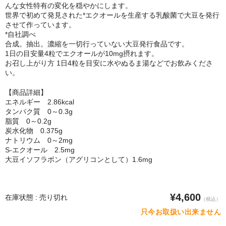
んな女性特有の変化を穏やかにします。
世界で初めて発見された*エクオールを生産する乳酸菌で大豆を発行
させて作っています。
*自社調べ
合成。抽出。濃縮を一切行っていない大豆発行食品です。
1日の目安量4粒でエクオールが10mg摂れます。
お召し上がり方 1日4粒を目安に水やぬるま湯などでお飲みくださ
い。
【商品詳細】
エネルギー 2.86kcal
タンパク質 0～0.3g
脂質 0～0.2g
炭水化物 0.375g
ナトリウム 0～2mg
S-エクオール 2.5mg
大豆イソフラボン（アグリコンとして）1.6mg
¥4,600
在庫状態 : 売り切れ
（税込）
只今お取扱い出来ません