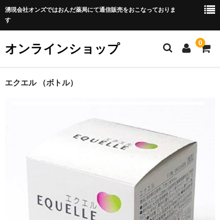
湧現会社オンズではおんだ薬局にて通信販売をおこなっておりま
す
0
オンラインショップ
ホーム
エクエル （ボトル）
ご利用方法
カート
メンバー