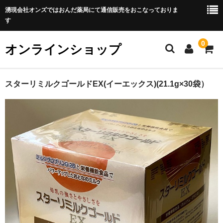
湧現会社オンズではおんだ薬局にて通信販売をおこなっておりま
す
0
オンラインショップ
ホーム
スターリミルクゴールドEX(イーエックス)(21.1g×30袋）
ご利用方法
カート
メンバー